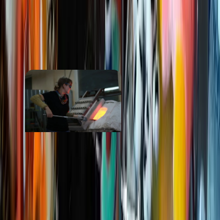
ОТЗЫВЫ
ПОХОЖИЕ
МЕСТА
Стеклодувная
мастерская
от 1 300 ₽
Стоимость
· за услугу
от 200 ₽
Маршрут