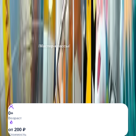
Фабрика игрушек
Места
Екатеринбурга
/
Мастер-классы
/
Научные
Все фото ·
5
НАУЧНЫЕ
Фабрика игрушек
г. Невьянск, Октябрьский пр., 2/27
17
просмотров
0+
Возраст
от 200 ₽
Стоимость