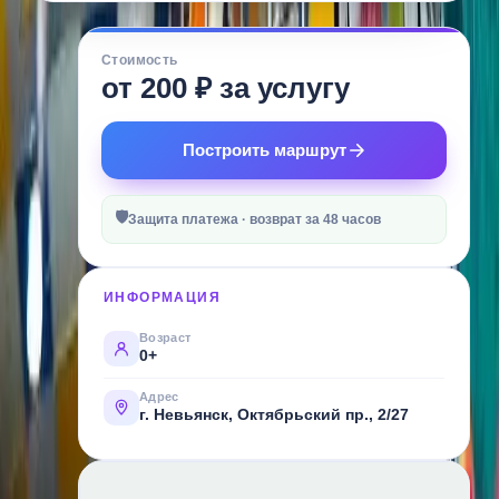
О
Стоимость
МЕСТЕ
от 200 ₽ за услугу
Это
экскурсия,
Построить маршрут
где
ребёнок
🛡
не
Защита платежа · возврат за 48 часов
просто
смотрит
ИНФОРМАЦИЯ
на
производство
Возраст
0+
—
он
Адрес
г. Невьянск, Октябрьский пр., 2/27
становится
маленьким
творцом