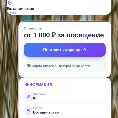
Ботаническая
Метро
О
Стоимость
МЕСТЕ
от 1 000 ₽ за посещение
«Лесная
братва»
Построить маршрут
—
это
🛡
место,
Защита платежа · возврат за 48 часов
где
дети
ИНФОРМАЦИЯ
гладят
тапира,
Возраст
0+
кормят
фламинго
Метро
Ботаническая
и