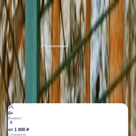
Лесная Братва
Места
Екатеринбурга
/
Развлечения
/
Зоопарки
Все фото ·
5
ЗООПАРКИ
Лесная Братва
ул. Зимняя, 27
14
просмотров
0+
Возраст
от 1 000 ₽
Стоимость