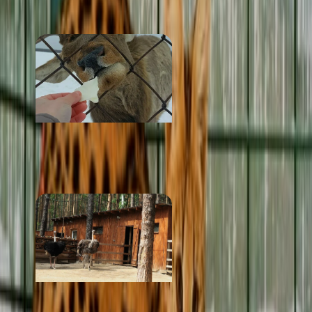
от 500 ₽
Висимская зооферма
от 200 ₽
Мистер Фишер