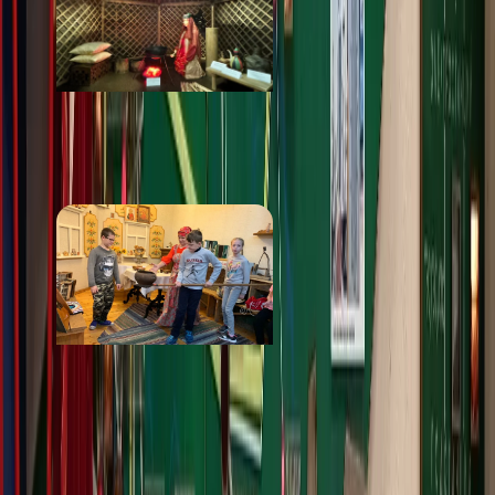
Музей истории и
археологии Урала
от 150 ₽
Русская изба
от 100 ₽
Стоимость
· за посещение
от 100 ₽