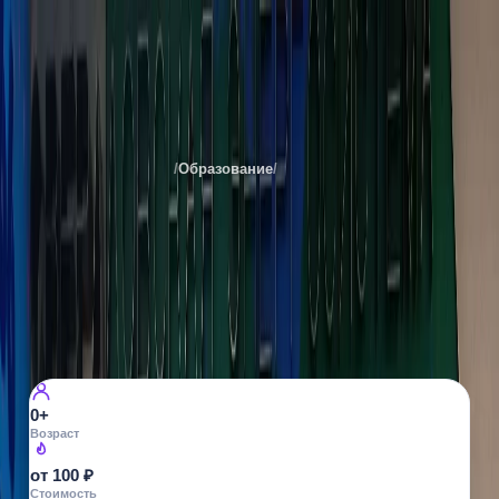
Музей энергетики Урала
Места
Екатеринбурга
/
Образование
/
Музеи
Все фото ·
5
МУЗЕИ
Музей энергетики Урала
пр. Космонавтов, 17А
4
просмотра
0+
Возраст
от 100 ₽
Стоимость