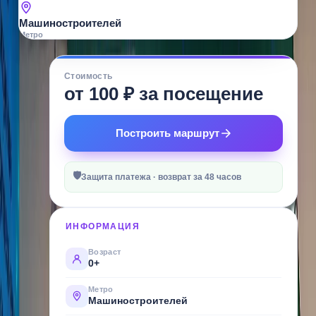
Машиностроителей
Метро
О
Стоимость
МЕСТЕ
от 100 ₽ за посещение
Музей,
где
Построить маршрут
энергия
Урала
🛡
оживает
Защита платежа · возврат за 48 часов
в
руках
ИНФОРМАЦИЯ
посетителей
—
Возраст
0+
от
искры
Метро
Машиностроителей
динамо