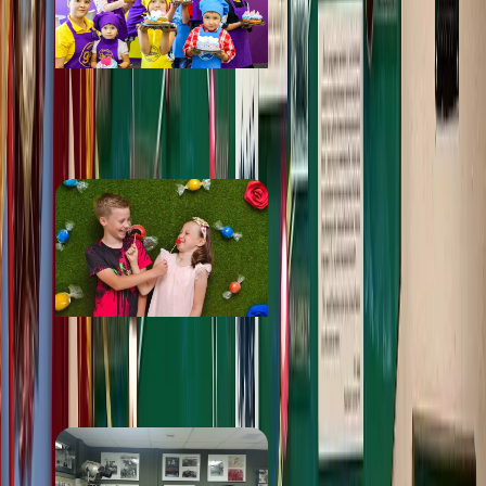
Музей кондитерского
искусства «9
Островов»
от 800 ₽
Candyland
от 499 ₽