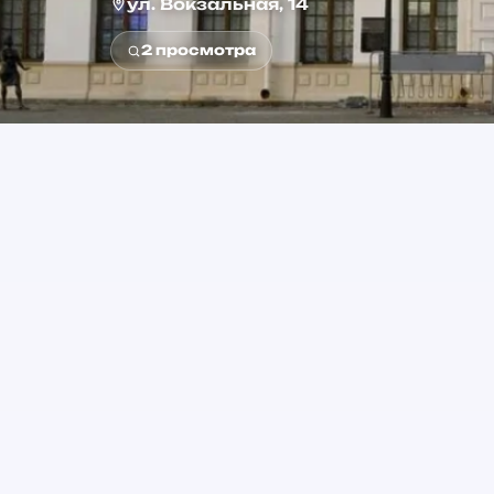
ул. Вокзальная, 14
2
просмотра
0+
Возраст