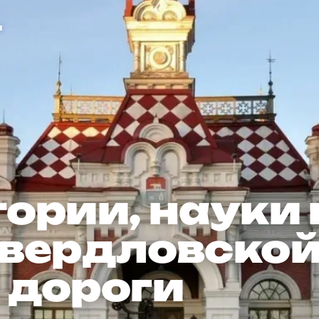
, науки и тех
и
ории, науки 
Свердловско
 дороги