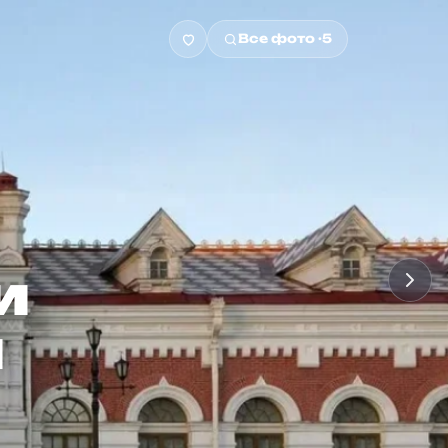
ники Свердлов
Все фото ·
5
и
й