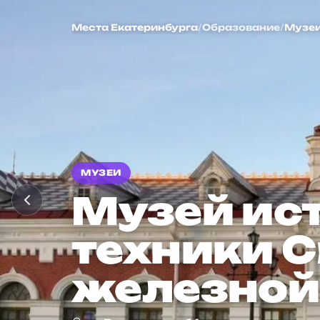
Музей истории
Места
Екатеринбурга
/
Образование
/
Музе
МУЗЕИ
Музей ист
техники 
железной