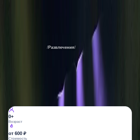
Театр драмы
Места
Екатеринбурга
/
Развлечения
/
Театры
Все фото ·
5
ТЕАТРЫ
Театр драмы
Октябрьская пл., 2
8
просмотров
0+
Возраст
от 600 ₽
Стоимость