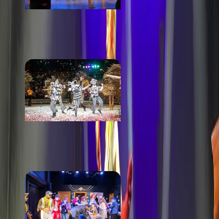
Свердловская
государственная
детская филармония
от 500 ₽
Цирк имени В.И.
Филатова
от 800 ₽