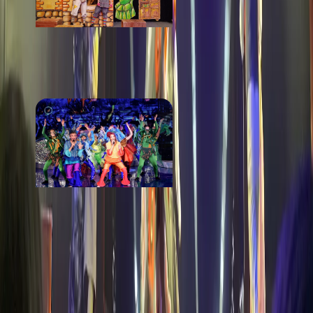
Тургеневъ
от 800 ₽
Театр эстрады
от 800 ₽
Стоимость
· за билет
от 600 ₽
Маршрут