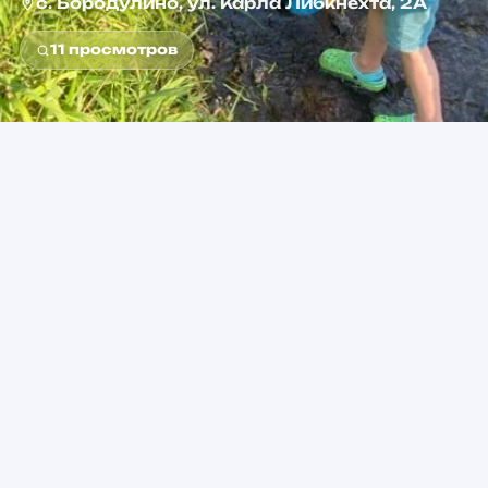
с. Бородулино, ул. Карла Либкнехта, 2А
11
просмотров
0+
от 300 ₽
Возраст
Стоимость