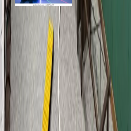
Портал-66 на
Айвазовского
от 600 ₽
Стоимость
· за услугу
от 1 300 ₽
Маршрут