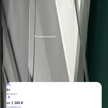
Warnite на Титова
Места
Екатеринбурга
/
Развлечения
/
Лазертаг
Все фото ·
5
ЛАЗЕРТАГ
Warnite на Титова
ул. Титова, 17В
15
просмотров
6+
Возраст
от 1 300 ₽
Стоимость