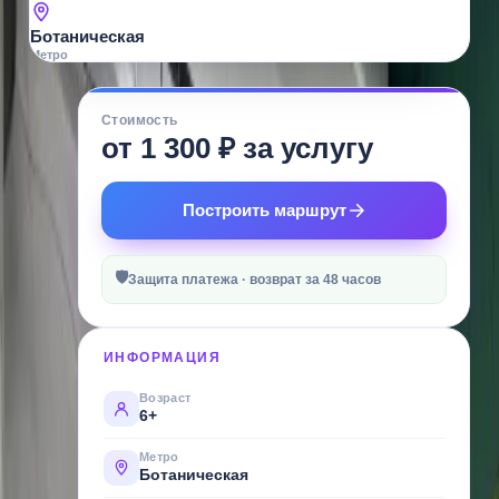
Ботаническая
Метро
О
Стоимость
МЕСТЕ
от 1 300 ₽ за услугу
Warnite
на
Построить маршрут
Титова
—
🛡
это
Защита платежа · возврат за 48 часов
самая
атмосферная
ИНФОРМАЦИЯ
лазертаг-
арена
Возраст
6+
города,
где
Метро
Ботаническая
вы