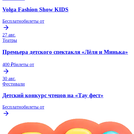
Volga Fashion Show KIDS
Бесплатно
билеты от
27 авг.
Театры
Премьера детского спектакля «Лёля и Минька»
400 ₽
билеты от
30 авг.
Фестивали
Детский конкурс чтецов на «Тау фест»
Бесплатно
билеты от