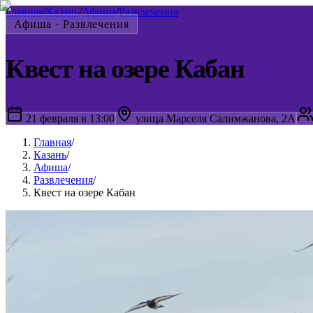
Главная
/
Казань
/
Афиша
/
Развлечения
Афиша ·
Развлечения
Квест на озере Кабан
21 февраля в 13:00
улица Марселя Салимжанова, 2А
Главная
/
Казань
/
Афиша
/
Развлечения
/
Квест на озере Кабан