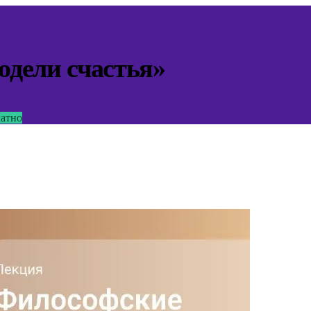
дели счастья»
латно