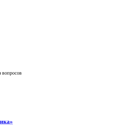
з вопросов
рика»