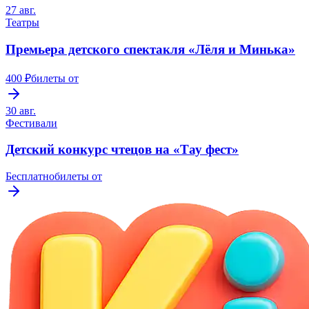
27 авг.
Театры
Премьера детского спектакля «Лёля и Минька»
400 ₽
билеты от
30 авг.
Фестивали
Детский конкурс чтецов на «Тау фест»
Бесплатно
билеты от