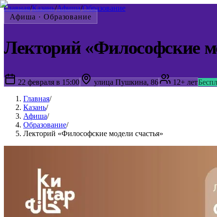
Главная
/
Казань
/
Афиша
/
Образование
Афиша ·
Образование
Лекторий «Философские мо
22 февраля в 15:00
улица Пушкина, 86
12+ лет
Бесп
Главная
/
Казань
/
Афиша
/
Образование
/
Лекторий «Философские модели счастья»