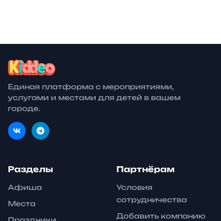
билеты от
30 авг.
Фестивали
27 окт.
Образование
Единая платформа с мероприятиями,
услугами и местами для детей в вашем
городе.
Разделы
Партнёрам
Афиша
Условия
сотрудничества
Места
Добавить компанию
Праздники