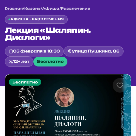
Главная
/
Казань
/
Афиша
/
Развлечения
АФИША ·
РАЗВЛЕЧЕНИЯ
Лекция «Шаляпин.
Диалоги»
05 февраля в 18:30
улица Пушкина, 86
12+ лет
Бесплатно
Бесплатно
Главная
/
Казань
/
Афиша
/
Развлечения
/
Лекция «Шаляпин. Диалоги»