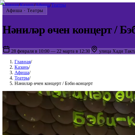
Главная
/
Казань
/
Афиша
/
Театры
Афиша ·
Театры
Нәниләр өчен концерт / Бэ
28 февраля в 10:00 — 22 марта в 12:30
улица Хади Такт
Главная
/
Казань
/
Афиша
/
Театры
/
Нәниләр өчен концерт / Бэби-концерт