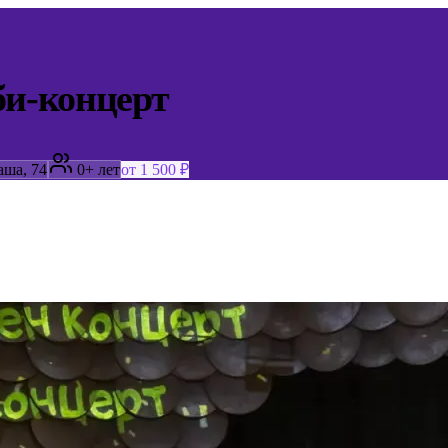
би-концерт
аша, 74
0+ лет
от 1 500 ₽