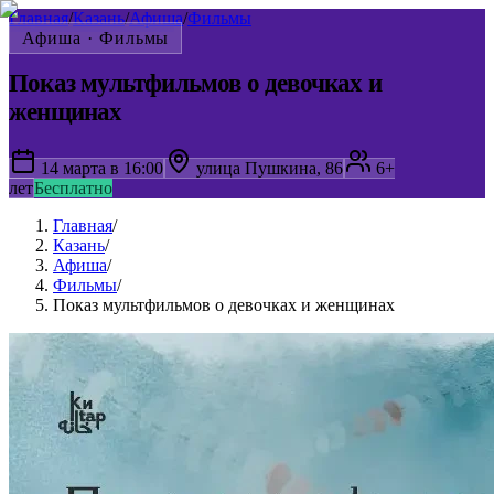
Главная
/
Казань
/
Афиша
/
Фильмы
Афиша ·
Фильмы
Показ мультфильмов о девочках и
женщинах
14 марта в 16:00
улица Пушкина, 86
6+
лет
Бесплатно
Главная
/
Казань
/
Афиша
/
Фильмы
/
Показ мультфильмов о девочках и женщинах