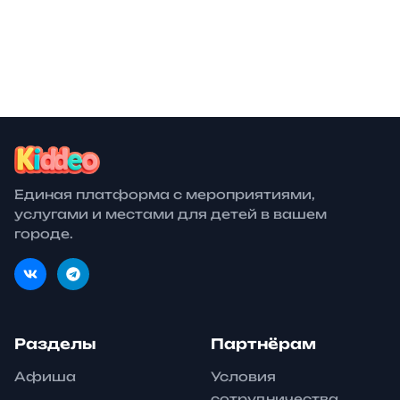
Бесплатно
билеты от
30 авг.
Фестивали
27 окт.
Образование
Единая платформа с мероприятиями,
услугами и местами для детей в вашем
городе.
Разделы
Партнёрам
Афиша
Условия
сотрудничества