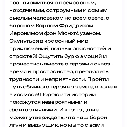
познакомиться с прекрасным,
находчивым, остроумным и самым
смелым человеком на всем свете, с
бароном Карлом Фридрихом
Иеронимом фон Мюнхга́узеном.
Окунуться в красочный мир
приключений, полных опасностей и
страстей! Ощутить бурю эмоций и
пронестись вместе с героями сквозь
время и пространство, преодолеть
трудности и неприятности. Пройти
путь обычного героя на земле, в воде и
в космосе! Порою эти истории
покажутся невероятными и
фантастичными. И кто-то даже
может утверждать, что наш барон
лгун и выдумщик, но мы то с вами