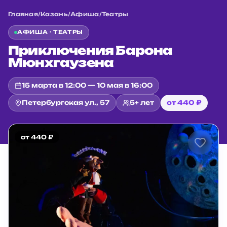
Главная
/
Казань
/
Афиша
/
Театры
АФИША ·
ТЕАТРЫ
Приключения Барона
Мюнхгаузена
15 марта в 12:00 — 10 мая в 16:00
Петербургская ул., 57
5+ лет
от 440 ₽
от 440 ₽
Главная
/
Казань
/
Афиша
/
Театры
/
Приключения Барона Мюнхгаузена