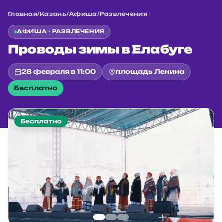
Главная
/
Казань
/
Афиша
/
Развлечения
АФИША ·
РАЗВЛЕЧЕНИЯ
Проводы зимы в Елабуге
28 февраля в 11:00
площадь Ленина
Бесплатно
Бесплатно
Главная
/
Казань
/
Афиша
/
Развлечения
/
Проводы зимы в Елабуге