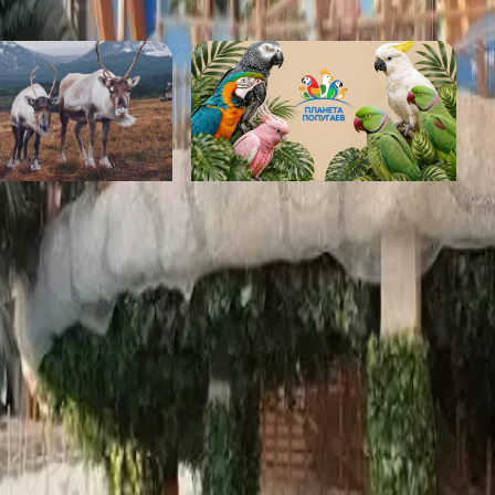
верных Оленей
Планета Попугаев
емля»
от 950 ₽