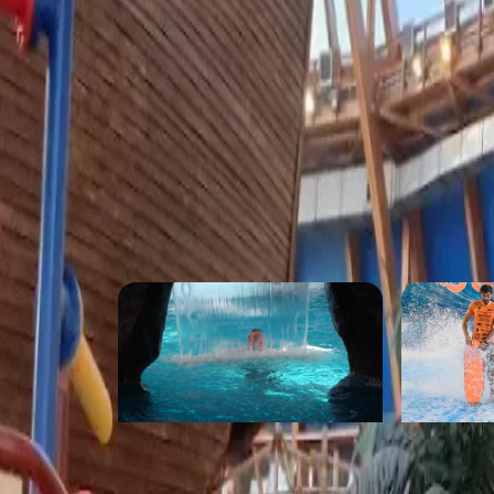
корабль-аттракцион, где все как в сказке
безопасность (электронный контроль на 
семьи в восторге (отзывы: "лучший семей
родители тоже (многие говорят, что это к
веселее!).
ОТЗЫВЫ
ПОХОЖИЕ МЕСТА
Аквапарк «Родео Драйв»
SUNPARK
от 1 000 ₽
от 900 ₽