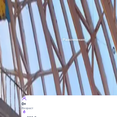
Аквапарк «Питерлэнд»
Места
Санкт-Петербурга
/
Развлечения
/
Аквапарки
АКВАПАРКИ
Аквапарк «Пи
пр. Приморский д. 72
189
просмотров
0+
Возраст