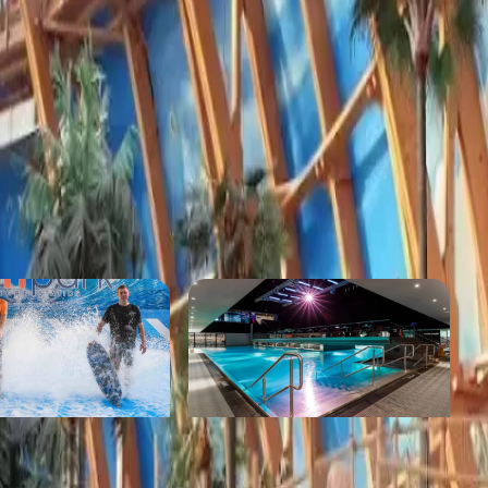
 — без кричащих аниматоров, только чистый драйв и
горках). Атмосфера — взрыв эмоций и смеха,
ный отдых в Питере, дети не вылезают из воды!"),
руче зарубежных аквапарков — ближе, теплее и
Акваклуб VODA
от 1 500 ₽