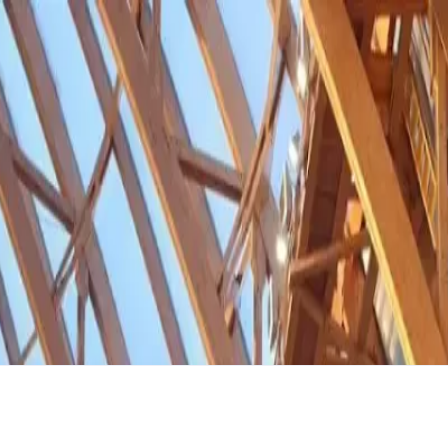
терлэнд»