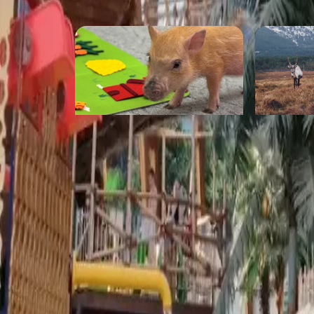
Ранчо с минипигами
Ферма Се
«Хрюнчо»
«Дикая З
от 1 000 ₽
от 700 ₽
Стоимость
· за 3 часа
от 990 ₽
Маршрут