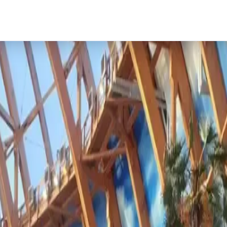
 мире воды +28–30°C, где дети осваивают
еке"!
ии (25 000 кв.м, до 2000 гостей одновременно):
 мире с тропическими пейзажами, где семьи
оряют горки! Дети осваивают детский городок с
и пушками, взрослые мчатся по 5 эпичным горкам
о струям), «Оранжевая» (с 8 лет, спиральный
я с эффектами), «Камикадзе» (вертикальный
финга). Под теплой водой +27°C — «Ленивая река»
 погружений, банный комплекс с 13 видами саун и
на хаос брызг. Тематика пиратская: огромный