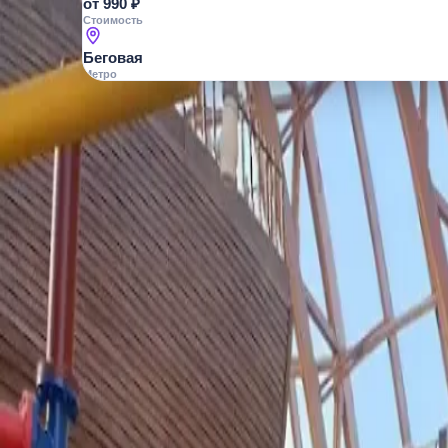
от 990 ₽
Стоимость
Беговая
Метро
О МЕСТЕ
Это не экстрим-гигант — вы в уютном
мини-горки, а взрослые плывут по "р
Самый масштабный крытый аквапарк в Росс
это не просто бассейны — вы в пиратском
ныряют в волны, а экстрим-любители пок
мини-горками, мини-бассейнами и водным
— «Синяя» (с 10 лет, на ватрушках вверх п
вихрь), «Черная дыра» (темная туннельна
обрыв) и «Синтетическая волна» (для сер
для релакса, 6-метровый дайвинг-пул для
хаммамов, плюс шезлонги и кафе с видом 