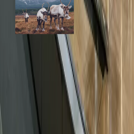
Ферма Северных
Оленей «Дикая Земля»
от 700 ₽
Стоимость
· за услугу
от 900 ₽
Маршрут