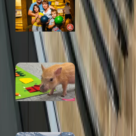
MazaPark
от 1 500 ₽
Ранчо с минипигами
«Хрюнчо»
от 1 000 ₽