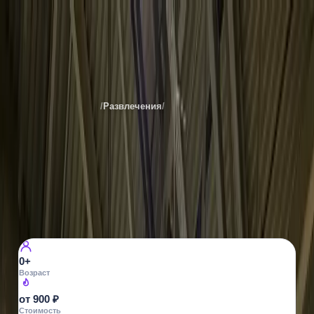
Боулинг клуб
Места
Санкт-Петербурга
/
Развлечения
/
Боулинг
Все фото ·
5
БОУЛИНГ
Боулинг клуб
ул. Ефимова, 3
14
просмотров
0+
Возраст
от 900 ₽
Стоимость