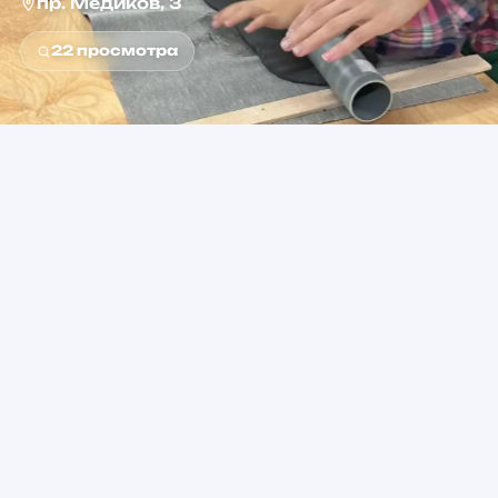
пр. Медиков, 3
22
просмотра
0+
от 2 000 ₽
Возраст
Стоимость
Петроградская
Метро