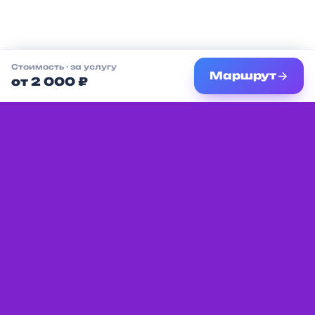
Стоимость
· за услугу
Маршрут
от 2 000 ₽
Единая платформа с мероприятиями,
услугами и местами для детей в вашем
городе.
Разделы
Партнёрам
Афиша
Условия