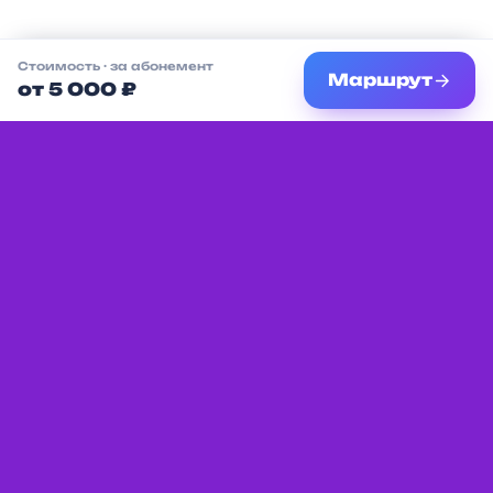
Стоимость
· за абонемент
Маршрут
от 5 000 ₽
Единая платформа с мероприятиями,
услугами и местами для детей в вашем
городе.
Разделы
Партнёрам
Афиша
Условия
сотрудничества
Места