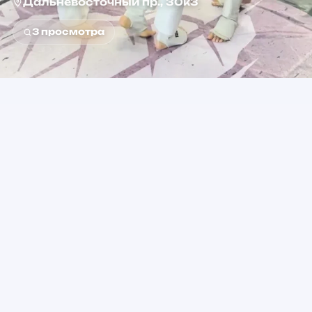
Дальневосточный пр., 30к3
3
просмотра
0+
от 5 000 ₽
Возраст
Стоимость
Улица Дыбенко
Метро