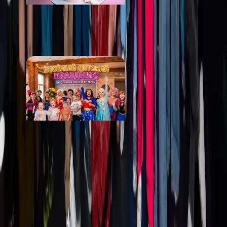
Кондитерская «Свит
Бисквит»
от 2 700 ₽
Мастерская праздника
"Маленькая страна"
от 5 000 ₽
Стоимость
· с человека
от 790 ₽
Выбрать