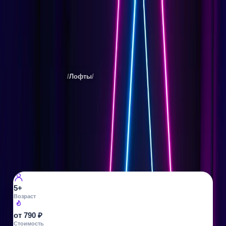
Game Floor
Места
Санкт-Петербурга
/
Лофты
/
Игровой центр
Все фото ·
11
ИГРОВОЙ ЦЕНТР
Game Floor
ул. Фучика, 2, ТРЦ «РИО»
119
просмотров
5+
Возраст
от 790 ₽
Стоимость