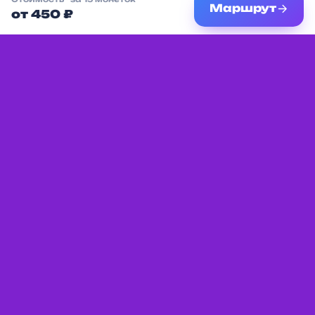
Маршрут
от 450 ₽
Единая платформа с мероприятиями,
услугами и местами для детей в вашем
городе.
Разделы
Партнёрам
Афиша
Условия
сотрудничества
Места
Добавить компанию
Праздники
Реклама
🎉 Создать