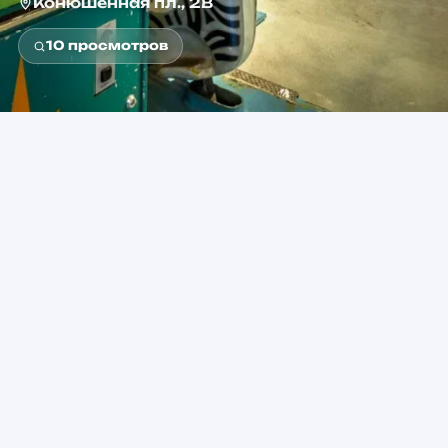
Конюшенная пл., 2В
10
просмотров
3+
от 450 ₽
Возраст
Стоимость
Гостиный двор
Метро