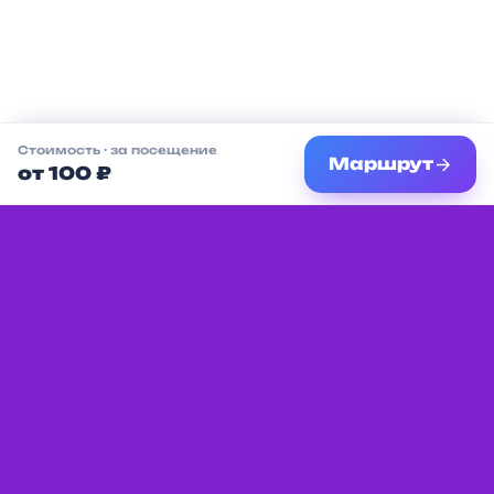
Стоимость
· за посещение
Маршрут
от 100 ₽
Единая платформа с мероприятиями,
услугами и местами для детей в вашем
городе.
Разделы
Партнёрам