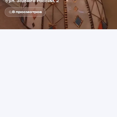
ул. Зодчего России, 2
8
просмотров
0+
от 100 ₽
Возраст
Стоимость
Гостиный двор
Метро