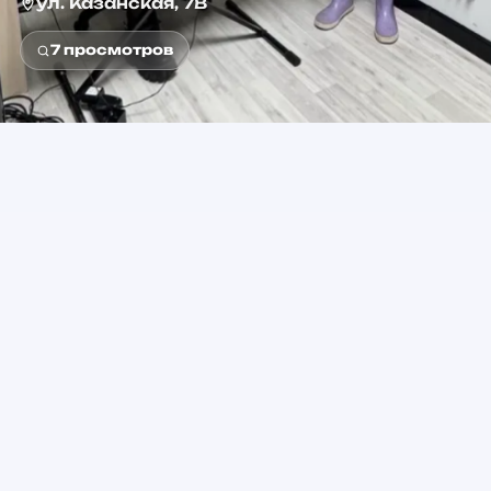
ул. Казанская, 7В
7
просмотров
0+
от 2 500 ₽
Возраст
Стоимость
Невский проспект
Метро