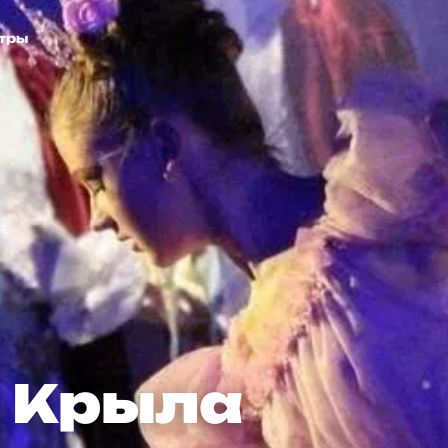
ыла
тры
а Крыла