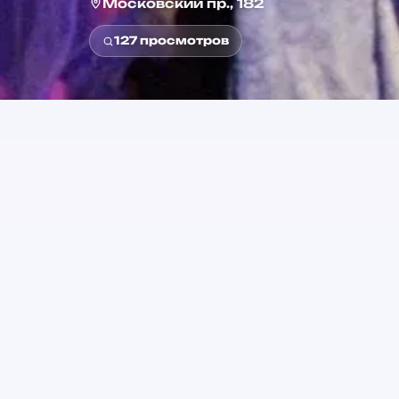
Московский пр., 182
127
просмотров
0+
Возраст