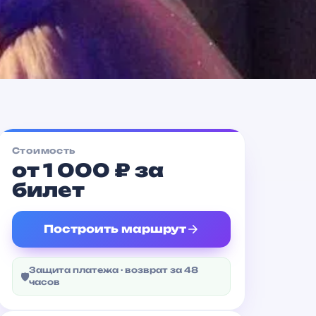
Электросила
Метро
Стоимость
от 1 000 ₽ за
билет
Построить маршрут
Защита платежа · возврат за 48
🛡
часов