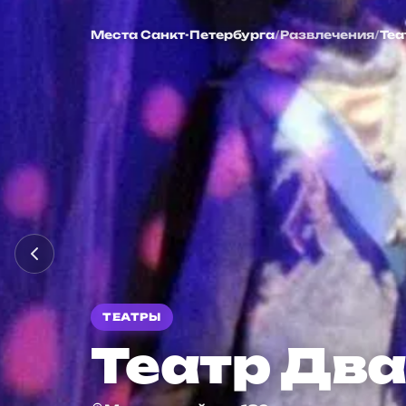
Театр Два Кр
Места
Санкт-Петербурга
/
Развлечения
/
Теа
ТЕАТРЫ
Театр Дв