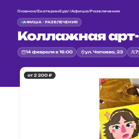
Главная
/
Екатеринбург
/
Афиша
/
Развлечения
АФИША ·
РАЗВЛЕЧЕНИЯ
Коллажная арт-
14 февраля в 16:00
ул. Чапаева, 23
7
от 2 200 ₽
Главная
/
Екатеринбург
/
Афиша
/
Развлечения
/
Коллажная арт-вечеринка для детей