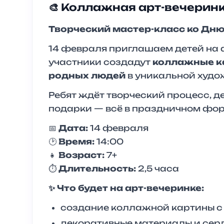
🎨 Коллажная арт-вечерин
Творческий мастер-класс ко Дню
14 февраля приглашаем детей на 
участники создадут
коллажные к
родных людей
в уникальной худо
Ребят ждёт творческий процесс, д
подарки — всё в праздничном фор
📅
Дата:
14 февраля
🕑
Время:
14:00
👧
Возраст:
7+
⏱
Длительность:
2,5 часа
✨ Что будет на арт-вечеринке:
создание коллажной картины с 
декоративные материалы и сер