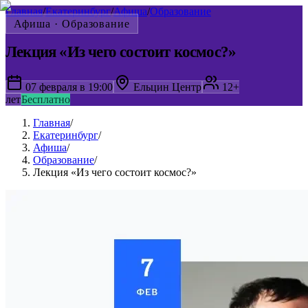
Главная
/
Екатеринбург
/
Афиша
/
Образование
Афиша ·
Образование
Лекция «Из чего состоит космос?»
07 февраля в 19:00
Ельцин Центр
12+
лет
Бесплатно
Главная
/
Екатеринбург
/
Афиша
/
Образование
/
Лекция «Из чего состоит космос?»