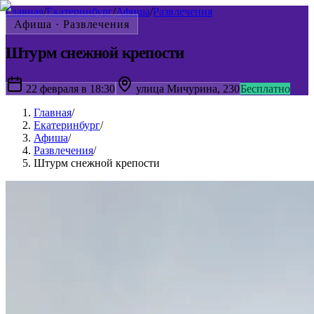
Главная
/
Екатеринбург
/
Афиша
/
Развлечения
Афиша ·
Развлечения
Штурм снежной крепости
22 февраля в 18:30
улица Мичурина, 230
Бесплатно
Главная
/
Екатеринбург
/
Афиша
/
Развлечения
/
Штурм снежной крепости