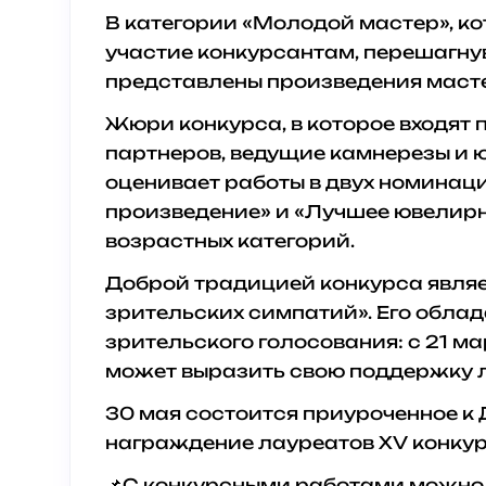
В категории «Молодой мастер», к
участие конкурсантам, перешагнув
представлены произведения масте
Жюри конкурса, в которое входят
партнеров, ведущие камнерезы и 
оценивает работы в двух номинац
произведение» и «Лучшее ювелирн
возрастных категорий.
Доброй традицией конкурса явля
зрительских симпатий». Его облад
зрительского голосования: с 21 м
может выразить свою поддержку л
30 мая состоится приуроченное к
награждение лауреатов XV конкур
📌С конкурсными работами можно 