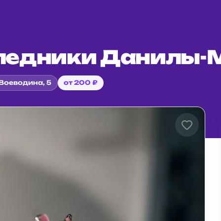
ледники Данилы-
Воеводина, 5
от 200 ₽