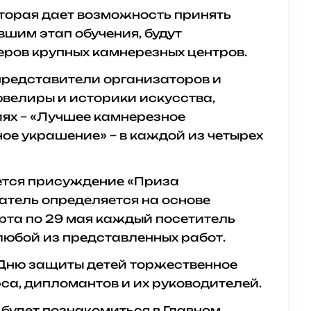
оторая дает возможность принять
шим этап обучения, будут
ров крупных камнерезных центров.
 представители организаторов и
ювелиры и историки искусства,
иях – «Лучшее камнерезное
ое украшение» – в каждой из четырех
ется присуждение «Приза
атель определяется на основе
арта по 29 мая каждый посетитель
юбой из представленных работ.
 Дню защиты детей торжественное
са, дипломантов и их руководителей.
будет познакомиться в Главном