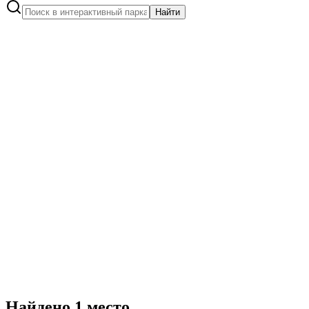
Найти
Найдено
1
место