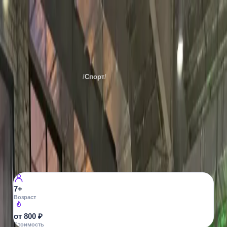
Турба картинг холл
Места
Екатеринбурга
/
Спорт
/
Картинги
Все фото ·
5
КАРТИНГИ
Турба картинг холл
Инновационная ул., 8
19
просмотров
7+
Возраст
от 800 ₽
Стоимость