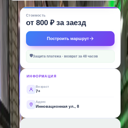
О
Стоимость
МЕСТЕ
от 800 ₽ за заезд
Это
место,
Построить маршрут
где
сердце
🛡
бьётся
Защита платежа · возврат за 48 часов
в
ритме
ИНФОРМАЦИЯ
мотора,
а
Возраст
7+
каждый
круг
Адрес
Инновационная ул., 8
—
это
чистый