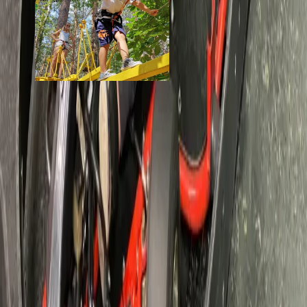
Казаки Разбойники
от 500 ₽
Стоимость
· за заезд
от 800 ₽
Маршрут