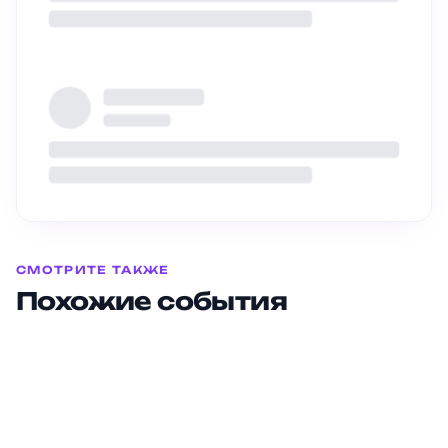
Мультимедийный музей
развлечений «Дикая Африка»
СМОТРИТЕ ТАКЖЕ
Бесплатные кинопоказы в
1 400 ₽
Похожие события
Казанском Кремле
билеты от
Бесплатно
Volga Fashion Show KIDS
билеты от
22 мая
Выставки
Премьера детского спектакля
Бесплатно
«Лёля и Минька»
билеты от
17 июл.
Фильмы
Детский конкурс чтецов на «Тау