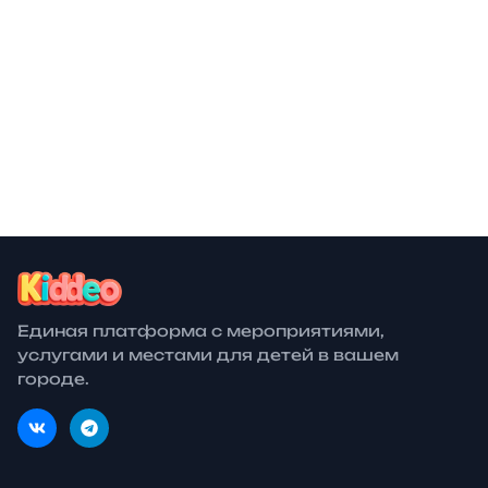
400 ₽
фест»
билеты от
8 авг.
Фестивали
Бесплатный лагерь «Друзья» в
Бесплатно
ОАЭ
билеты от
27 авг.
Театры
Бесплатно
билеты от
30 авг.
Фестивали
27 окт.
Образование
Единая платформа с мероприятиями,
услугами и местами для детей в вашем
городе.