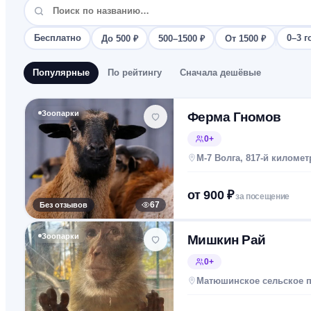
Бесплатно
0–3 г
До 500 ₽
500–1500 ₽
От 1500 ₽
Популярные
По рейтингу
Сначала дешёвые
Зоопарки
Ферма Гномов
0+
М-7 Волга, 817-й километр
от
900
₽
за посещение
Без отзывов
67
Зоопарки
Мишкин Рай
0+
Матюшинское сельское 