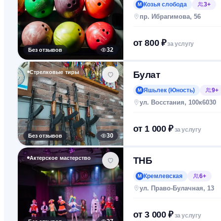
Козья слобода
3+
М
пр. Ибрагимова, 56
от
800
₽
за услугу
Без отзывов
32
Стрелковые тиры
Булат
Яшьлек (Юность)
9+
М
ул. Восстания, 100к6030
от
1 000
₽
за услугу
Без отзывов
30
Актерское мастерство
ТНБ
Кремлевская
6+
М
ул. Право-Булачная, 13
от
3 000
₽
за услугу