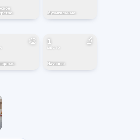
рское
ерство
Музыкальные
🎨
🔬
1
А
МЕСТО
нарные
Научные