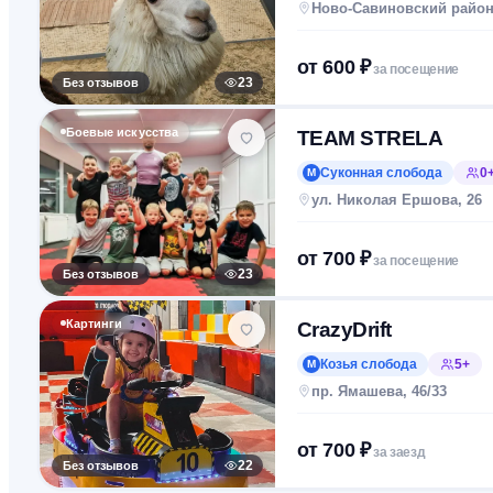
Ново-Савиновский райо
от
600
₽
за посещение
Без отзывов
23
Боевые искусства
TEAM STRELA
Суконная слобода
0
М
ул. Николая Ершова, 26
от
700
₽
за посещение
Без отзывов
23
Картинги
CrazyDrift
Козья слобода
5+
М
пр. Ямашева, 46/33
от
700
₽
за заезд
Без отзывов
22