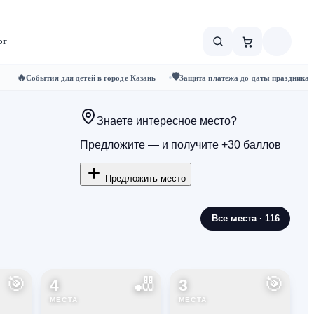
ог
🛡️
🔥
События для детей в городе Казань
Защита платежа до даты праздника
Знаете интересное место?
Предложите — и получите +30 баллов
Предложить место
Все места · 116
🎯
🎳
🎯
4
3
МЕСТА
МЕСТА