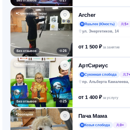
Без отзывов
27
Стрелковые тиры
Archer
Яшьлек (Юность)
5+
М
ул. Энергетиков, 14
от
1 500
₽
за занятие
Без отзывов
26
Рисование
АртСириус
Суконная слобода
7
М
пр. Альберта Камалеева,
от
1 400
₽
за услугу
Без отзывов
25
Зоопарки
Пача Мама
Козья слобода
0+
М