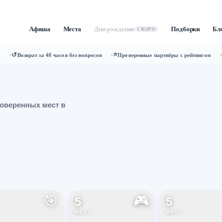
Афиша
Места
Дни рождения
Подборки
Бл
СКОРО
⭐
↺
а
Возврат за 48 часов без вопросов
Проверенные партнёры с рейтингом
оверенных
мест
в
🎯
🎮
5
5
МЕСТ
МЕСТ