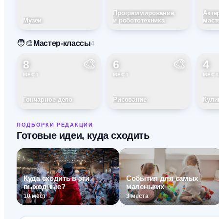
Программирование
Акте
Музеи
и робототехника
маст
🧑‍🎨
Мастер-классы
4
🎨
🎨
8
6
4
МЕСТ
МЕСТ
МЕСТ
Гончарное дело
Рисование
Кули
ПОДБОРКИ РЕДАКЦИИ
Готовые идеи, куда сходить
Куда сходить в эти
События для самых
выходные?
маленьких
10
мест
3
места