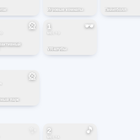
ртаг
Игровые комнаты
Пейнтболл
🎡
🕶️
1
ТО
МЕСТО
рактивный
VR-клубы
🎡
А
тный парк
✨
🎵
2
МЕСТА