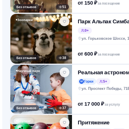
от
150
₽
за посещение
Без отзывов
51
Зоопарки
Парк Альпак Симб
0+
ул. Горьковское Шоссе, 1
от
600
₽
за посещение
Без отзывов
38
Научный парк
Реальная астроно
Горки
5+
М
ул. Проспект Победы, 71
от
17 000
₽
за услугу
Без отзывов
37
Боулинг
Притяжение