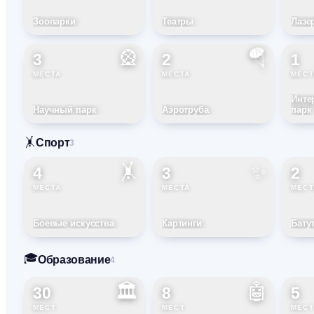
Зоопарки
Театры
Лазе
🎡
🪂
3
2
1
МЕСТА
МЕСТА
МЕС
Инте
Научный парк
Аэротруба
парк
🤸
Спорт
3
🤸
✨
4
3
2
МЕСТА
МЕСТА
МЕСТ
Боевые искусства
Картинги
Бату
🎓
Образование
4
🏛️
🤖
30
8
5
МЕСТ
МЕСТ
МЕСТ