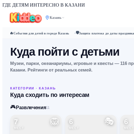
ГДЕ ДЕТЯМ ИНТЕРЕСНО
В КАЗАНИ
Казань
🛡️
🔥
События для детей в городе Казань
Защита платежа до даты праздник
Куда пойти с детьми
Музеи, парки, океанариумы, игровые и квесты —
116
пр
Казани
. Рейтинги от реальных семей.
КАТЕГОРИИ ·
КАЗАНЬ
Куда сходить по интересам
🎮
Развлечения
11
🦁
🎭
7
6
6
МЕСТ
МЕСТ
МЕСТ