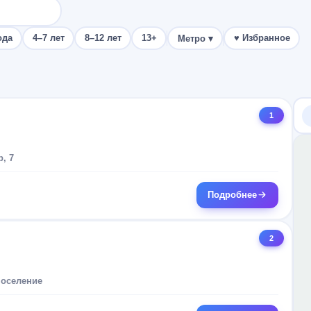
ода
4–7 лет
8–12 лет
13+
♥ Избранное
Метро
▾
1
, 7
Подробнее
2
поселение