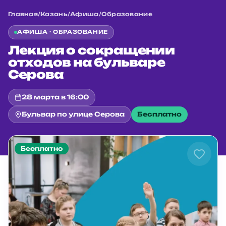
Главная
/
Казань
/
Афиша
/
Образование
АФИША ·
ОБРАЗОВАНИЕ
Лекция о сокращении
отходов на бульваре
Серова
28 марта в 16:00
Бульвар по улице Серова
Бесплатно
Бесплатно
Главная
/
Казань
/
Афиша
/
Образование
/
Лекция о сокращении отходов на бульваре Серов