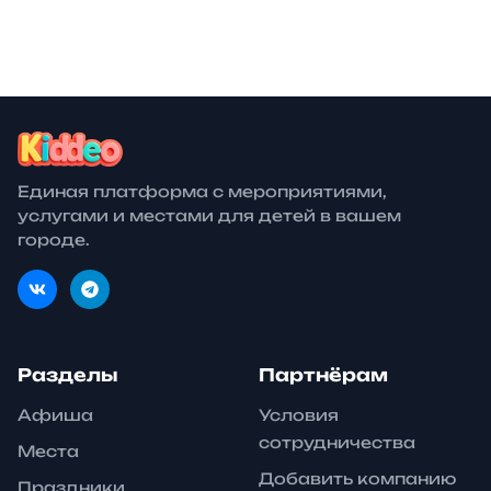
билеты от
30 авг.
Фестивали
27 окт.
Образование
Единая платформа с мероприятиями,
услугами и местами для детей в вашем
городе.
Разделы
Партнёрам
Афиша
Условия
сотрудничества
Места
Добавить компанию
Праздники