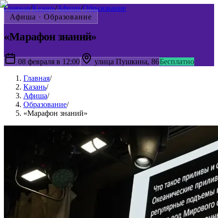
Главная
/
Казань
/
Афиша
/
Образование
Афиша ·
Образование
«Марафон знаний»
08 февраля в 12:00
улица Пушкина, 86
Бесплатно
Главная
/
Казань
/
Афиша
/
Образование
/
«Марафон знаний»