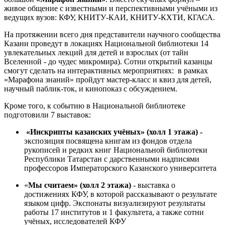
живое общение с известными и перспективными учёными из
ведущих вузов: КФУ, КНИТУ-КАИ, КНИТУ-КХТИ, КГАСА.
На протяжении всего дня представители научного сообщества
Казани проведут в локациях Национальной библиотеки 14
увлекательных лекций для детей и взрослых (от тайн
Вселенной - до чудес микромира). Сотни открытий казанцы
смогут сделать на интерактивных мероприятиях: в рамках
«Марафона знаний» пройдут мастер-класс и квиз для детей,
научный паблик-ток, и кинопоказ с обсуждением.
Кроме того, к событию в Национальной библиотеке
подготовили 7 выставок:
«Инскрипты казанских учёных» (холл 1 этажа) -
экспозиция посвящена книгам из фондов отдела
рукописей и редких книг Национальной библиотеки
Республики Татарстан с дарственными надписями
профессоров Императорского Казанского университета
«
Мы считаем»
(холл 2 этажа)
- выставка о
достижениях КФУ, в которой рассказывают о результате
языком цифр. Экспонаты визуализируют результаты
работы 17 институтов и 1 факультета, а также сотни
учёных, исследователей КФУ