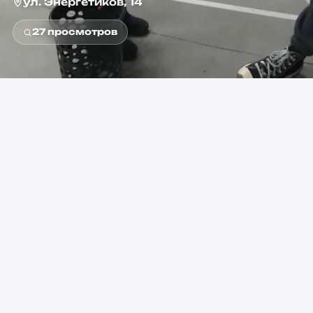
ул. Энергетиков, 14
27
просмотров
5+
от 1 500 ₽
Возраст
Стоимость
Яшьлек (Юность)
Метро