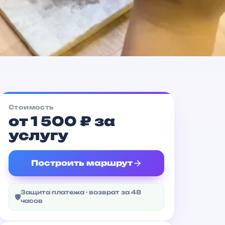
Площадь Тукая
Метро
Стоимость
от 1 500 ₽ за
услугу
Построить маршрут
Защита платежа · возврат за 48
🛡
часов