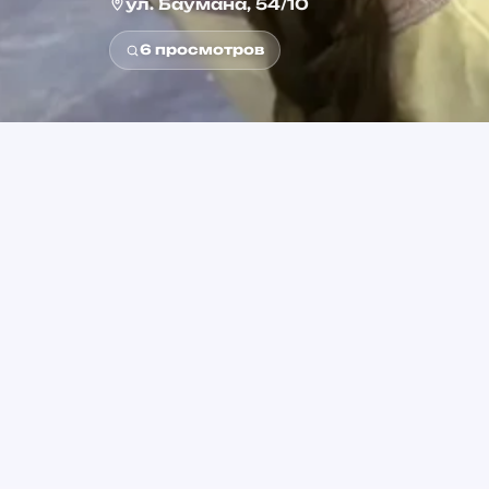
ул. Баумана, 54/10
6
просмотров
3+
Возраст