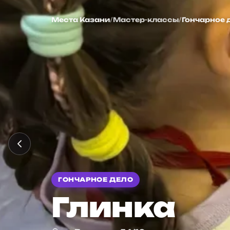
Глинка
Места
Казани
/
Мастер-классы
/
Гончарное 
ГОНЧАРНОЕ ДЕЛО
Глинка