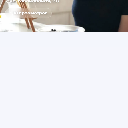
ул. Московская, 60
13
просмотров
2+
от 1 200 ₽
Возраст
Стоимость
Площадь Тукая
Метро