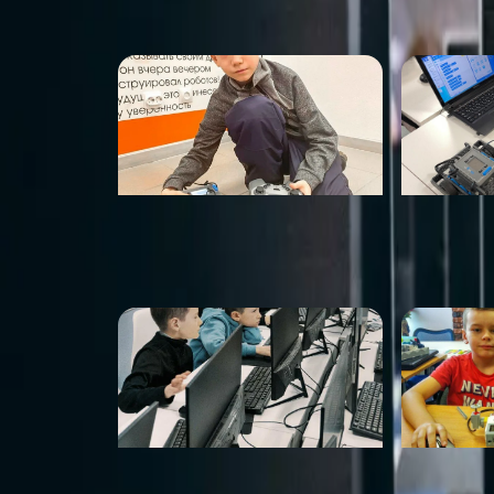
ПОХОЖИЕ МЕСТА
Роботрек
RoboStar
от 3 500 ₽
от 3 500 ₽
KIBERone
Технокла