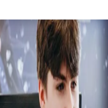
Академии ТОП — программирование,
в Интернете в Казани!
 образования в России. Академия ТОП предлагает
с акцентом на практику, творчество и навыки
и, маленькие группы, индивидуальный подход. Дети
ость в сети — всё через проекты и геймификацию.