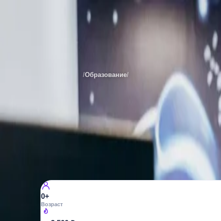
ТОП
Места
Казани
/
Образование
/
Программирование и робото
ПРОГРАММИРОВАНИЕ И РОБОТОТЕХНИКА
ТОП
ул. Большая Красная, д. 52
5
просмотров
0+
Возраст