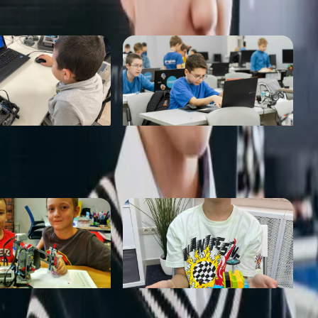
Прогиум
от 400 ₽
сс
Лига Роботов