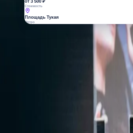
от 3 500 ₽
Стоимость
Площадь Тукая
Метро
О МЕСТЕ
IT-школа для детей и подростков в 
робототехника, игры и безопасность 
Одна из крупнейших сетей компьютерного
детские и подростковые программы по IT 
будущего!
Занятия ведут квалифицированные преподавател
создают игры, роботов, сайты, изучают безопасн
Атмосфера мотивирующая и современная!
ОТЗЫВЫ