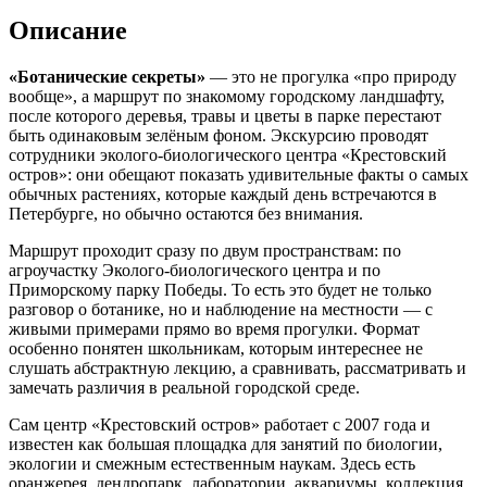
Описание
«Ботанические секреты»
— это не прогулка «про природу
вообще», а маршрут по знакомому городскому ландшафту,
после которого деревья, травы и цветы в парке перестают
быть одинаковым зелёным фоном. Экскурсию проводят
сотрудники эколого-биологического центра «Крестовский
остров»: они обещают показать удивительные факты о самых
обычных растениях, которые каждый день встречаются в
Петербурге, но обычно остаются без внимания.
Маршрут проходит сразу по двум пространствам: по
агроучастку Эколого-биологического центра и по
Приморскому парку Победы. То есть это будет не только
разговор о ботанике, но и наблюдение на местности — с
живыми примерами прямо во время прогулки. Формат
особенно понятен школьникам, которым интереснее не
слушать абстрактную лекцию, а сравнивать, рассматривать и
замечать различия в реальной городской среде.
Сам центр «Крестовский остров» работает с 2007 года и
известен как большая площадка для занятий по биологии,
экологии и смежным естественным наукам. Здесь есть
оранжерея, дендропарк, лаборатории, аквариумы, коллекция