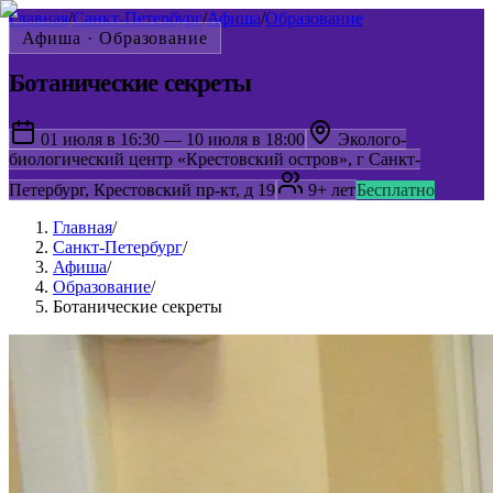
Главная
/
Санкт-Петербург
/
Афиша
/
Образование
Афиша ·
Образование
Ботанические секреты
01 июля в 16:30 — 10 июля в 18:00
Эколого-
биологический центр «Крестовский остров», г Санкт-
Петербург, Крестовский пр-кт, д 19
9+ лет
Бесплатно
Главная
/
Санкт-Петербург
/
Афиша
/
Образование
/
Ботанические секреты