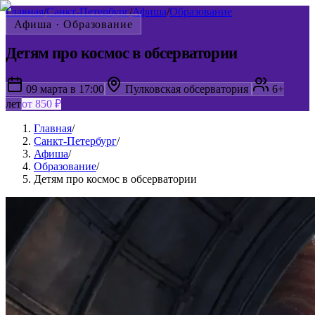
Главная
/
Санкт-Петербург
/
Афиша
/
Образование
Афиша ·
Образование
Детям про космос в обсерватории
09 марта в 17:00
Пулковская обсерватория
6+
лет
от 850 ₽
Главная
/
Санкт-Петербург
/
Афиша
/
Образование
/
Детям про космос в обсерватории