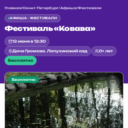
Главная
/
Санкт-Петербург
/
Афиша
/
Фестивали
АФИША ·
ФЕСТИВАЛИ
Фестиваль «Ковава»
12 июня в 12:30
Дача Громова. Лопухинский сад
0+ лет
Бесплатно
Бесплатно
Главная
/
Санкт-Петербург
/
Афиша
/
Фестивали
/
Фестиваль «Ковава»