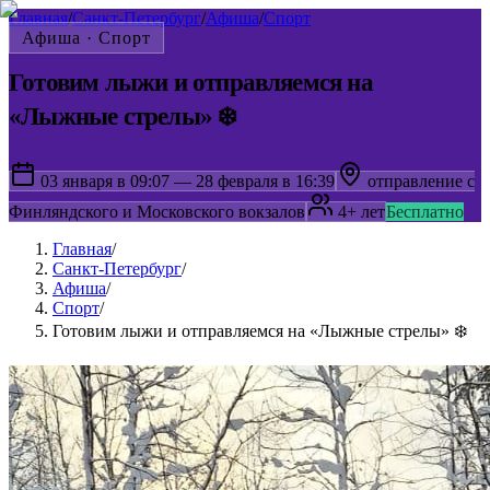
Главная
/
Санкт-Петербург
/
Афиша
/
Спорт
Афиша ·
Спорт
Готовим лыжи и отправляемся на
«Лыжные стрелы» ❄️
03 января в 09:07 — 28 февраля в 16:39
отправление с
Финляндского и Московского вокзалов
4+ лет
Бесплатно
Главная
/
Санкт-Петербург
/
Афиша
/
Спорт
/
Готовим лыжи и отправляемся на «Лыжные стрелы» ❄️