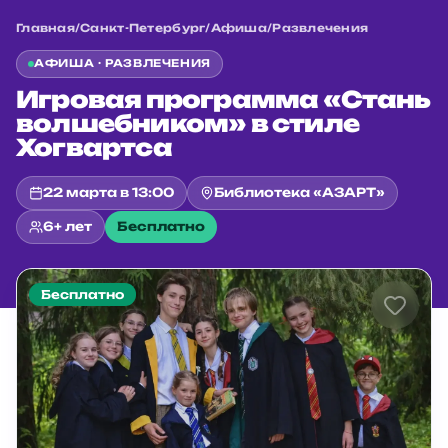
Главная
/
Санкт-Петербург
/
Афиша
/
Развлечения
АФИША ·
РАЗВЛЕЧЕНИЯ
Игровая программа «Стань
волшебником» в стиле
Хогвартса
22 марта в 13:00
Библиотека «АЗАРТ»
6+ лет
Бесплатно
Бесплатно
Главная
/
Санкт-Петербург
/
Афиша
/
Развлечения
/
Игровая программа «Стань волшебником» в стиле