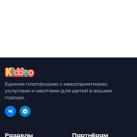
Концерты
В мастерскую театрального
400 ₽
художника
билеты от
19 апр.
Выставки
Бесплатно
билеты от
25 апр.
Выставки
29 апр.
Выставки
Единая платформа с мероприятиями,
услугами и местами для детей в вашем
городе.
Разделы
Партнёрам