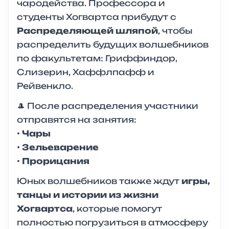
чародейства. Профессора и
студенты Хогвартса прибудут с
Распределяющей шляпой
, чтобы
распределить будущих волшебников
по факультетам: Гриффиндор,
Слизерин, Хаффлпафф и
Рейвенкло.
🎩 После распределения участники
отправятся на занятия:
•
Чары
•
Зельеварение
•
Прорицания
Юных волшебников также ждут
игры,
танцы и истории из жизни
Хогвартса
, которые помогут
полностью погрузиться в атмосферу