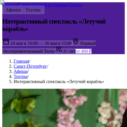
Главная
/
Санкт-Петербург
/
Афиша
/
Театры
Афиша ·
Театры
Интерактивный спектакль «Летучий
корабль»
24 мая в 16:00 — 30 мая в 15:00
Первый
Экспериментальный Театр
3+ лет
от 400 ₽
Главная
/
Санкт-Петербург
/
Афиша
/
Театры
/
Интерактивный спектакль «Летучий корабль»