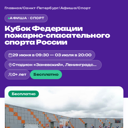
Главная
/
Санкт-Петербург
/
Афиша
/
Спорт
АФИША ·
СПОРТ
Кубок Федерации
пожарно-спасательного
спорта России
29 июня в 09:30 — 03 июля в 20:00
Стадион «Заневский», Ленинградская обл, Всеволожский р-н, гп Янино-1, ул Новая, д 19
0+ лет
Бесплатно
Бесплатно
Главная
/
Санкт-Петербург
/
Афиша
/
Спорт
/
Кубок Федерации пожарно-спасательного спорта