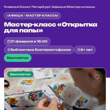
Главная
/
Санкт-Петербург
/
Афиша
/
Мастер-классы
АФИША ·
МАСТЕР-КЛАССЫ
Мастер-класс «Открытка
для папы»
21 февраля в 16:00
Библиотека Екатерингофская
6+ лет
Бесплатно
Бесплатно
Главная
/
Санкт-Петербург
/
Афиша
/
Мастер-классы
/
Мастер-класс «Открытка для папы»