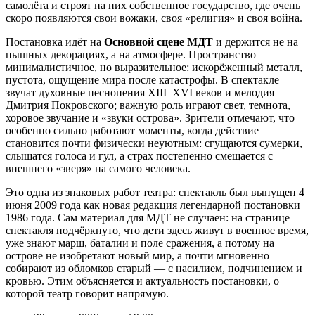
самолёта и строят на них собственное государство, где очень
скоро появляются свои вожаки, своя «религия» и своя война.
Постановка идёт на
Основной сцене МДТ
и держится не на
пышных декорациях, а на атмосфере. Пространство
минималистичное, но выразительное: искорёженный металл,
пустота, ощущение мира после катастрофы. В спектакле
звучат духовные песнопения XIII–XVI веков и мелодия
Дмитрия Покровского; важную роль играют свет, темнота,
хоровое звучание и «звуки острова». Зрители отмечают, что
особенно сильно работают моменты, когда действие
становится почти физически неуютным: сгущаются сумерки,
слышатся голоса и гул, а страх постепенно смещается с
внешнего «зверя» на самого человека.
Это одна из знаковых работ театра: спектакль был выпущен 4
июня 2009 года как новая редакция легендарной постановки
1986 года. Сам материал для МДТ не случаен: на странице
спектакля подчёркнуто, что дети здесь живут в военное время,
уже знают марш, баталии и поле сражения, а потому на
острове не изобретают новый мир, а почти мгновенно
собирают из обломков старый — с насилием, подчинением и
кровью. Этим объясняется и актуальность постановки, о
которой театр говорит напрямую.