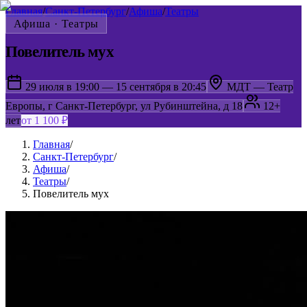
Главная
/
Санкт-Петербург
/
Афиша
/
Театры
Афиша ·
Театры
Повелитель мух
29 июля в 19:00 — 15 сентября в 20:45
МДТ — Театр
Европы, г Санкт-Петербург, ул Рубинштейна, д 18
12+
лет
от 1 100 ₽
Главная
/
Санкт-Петербург
/
Афиша
/
Театры
/
Повелитель мух