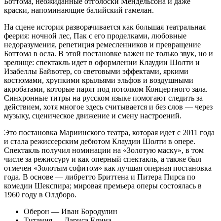
Боттома, неожиданные отголоски Мендельсона и даже
краски, напоминающие балийский гамелан.
На сцене история разворачивается как большая театральная
феерия: ночной лес, Пак с его проделками, любовные
недоразумения, репетиция ремесленников и превращение
Боттома в осла. В этой постановке важен не только звук, но и
зрелище: спектакль идет в оформлении Клаудии Шолти и
Изабеллы Байвотер, со световыми эффектами, яркими
костюмами, хрупкими крыльями эльфов и воздушными
акробатами, которые парят под потолком Концертного зала.
Синхронные титры на русском языке помогают следить за
действием, хотя многое здесь считывается и без слов — через
музыку, сценическое движение и смену настроений.
Это постановка Мариинского театра, которая идет с 2011 года
и стала режиссерским дебютом Клаудии Шолти в опере.
Спектакль получил номинации на «Золотую маску», в том
числе за режиссуру и как оперный спектакль, а также был
отмечен «Золотым софитом» как лучшая оперная постановка
года. В основе — либретто Бриттена и Питера Пирса по
комедии Шекспира; мировая премьера оперы состоялась в
1960 году в Олдборо.
Оберон — Иван Бородулин
Титания — Лариса Елина