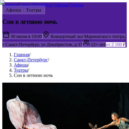
Главная
/
Санкт-Петербург
/
Афиша
/
Театры
Афиша ·
Театры
Сон в летнюю ночь
30 июня в 19:00
Концертный зал Мариинского театра,
г Санкт-Петербург, ул Декабристов, д 37
12+ лет
от 2 100 ₽
Главная
/
Санкт-Петербург
/
Афиша
/
Театры
/
Сон в летнюю ночь