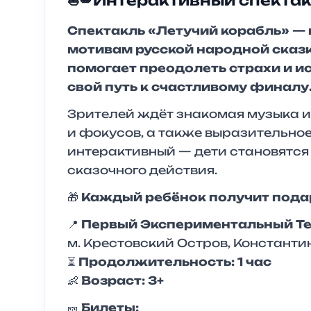
⛵️🪽Интерактивный спекта
Спектакль «Летучий корабль» —
мотивам русской народной сказки
помогает преодолеть страхи и и
свой путь к счастливому финалу
Зрителей ждёт знакомая музыка 
и фокусов, а также выразительно
интерактивный — дети становятся 
сказочного действия.
🎁
Каждый ребёнок получит подар
📍
Первый Экспериментальный Т
м. Крестовский Остров, Константин
⏳
Продолжительность: 1 час
👶
Возраст: 3+
🎫
Билеты: