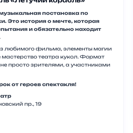
кль «Летучий корабль»
 музыкальная постановка по
. Это история о мечте, которая
спытания и обязательно находит
.
из любимого фильма, элементы магии
е мастерство театра кукол. Формат
не просто зрителями, а участниками
ок от героев спектакля!
еатр
овский пр., 19