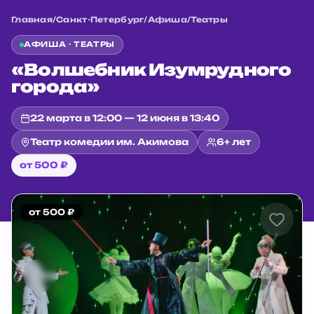
Главная
/
Санкт-Петербург
/
Афиша
/
Театры
АФИША ·
ТЕАТРЫ
«Волшебник Изумрудного
города»
22 марта в 12:00 — 12 июня в 13:40
Театр комедии им. Акимова
6+ лет
от 500 ₽
от 500 ₽
Главная
/
Санкт-Петербург
/
Афиша
/
Театры
/
«Волшебник Изумрудного города»