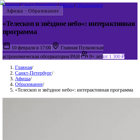
Главная
/
Санкт-Петербург
/
Афиша
/
Образование
Афиша ·
Образование
«Телескоп и звёздное небо»: интерактивная
программа
10 февраля в 17:00
Главная Пулковская
астрономическая обсерватория РАН
9+ лет
от 1 300 ₽
Главная
/
Санкт-Петербург
/
Афиша
/
Образование
/
«Телескоп и звёздное небо»: интерактивная программа